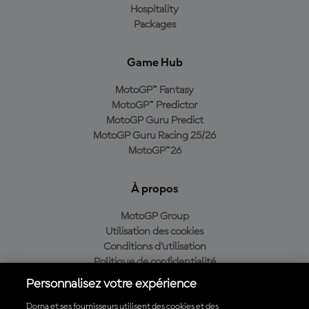
Hospitality
Packages
Game Hub
MotoGP™ Fantasy
MotoGP™ Predictor
MotoGP Guru Predict
MotoGP Guru Racing 25/26
MotoGP™26
À propos
MotoGP Group
Utilisation des cookies
Conditions d'utilisation
Politique de confidentialité
Politique d’achat
Personnalisez votre expérience
Dorna et ses fournisseurs utilisent des cookies et des