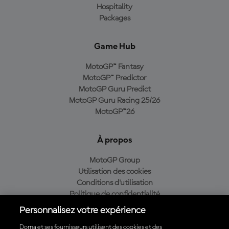
Hospitality
Packages
Game Hub
MotoGP™ Fantasy
MotoGP™ Predictor
MotoGP Guru Predict
MotoGP Guru Racing 25/26
MotoGP™26
À propos
MotoGP Group
Utilisation des cookies
Conditions d'utilisation
Politique de confidentialité
Politique d’achat
Personnalisez votre expérience
Dorna et ses fournisseurs utilisent des cookies et des