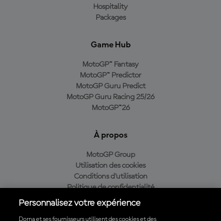
Hospitality
Packages
Game Hub
MotoGP™ Fantasy
MotoGP™ Predictor
MotoGP Guru Predict
MotoGP Guru Racing 25/26
MotoGP™26
À propos
MotoGP Group
Utilisation des cookies
Conditions d'utilisation
Politique de confidentialité
Politique d’achat
Personnalisez votre expérience
Dorna et ses fournisseurs utilisent des cookies et des