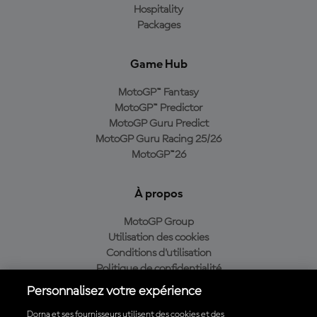
Hospitality
Packages
Game Hub
MotoGP™ Fantasy
MotoGP™ Predictor
MotoGP Guru Predict
MotoGP Guru Racing 25/26
MotoGP™26
À propos
MotoGP Group
Utilisation des cookies
Conditions d'utilisation
Politique de confidentialité
Politique d’achat
Personnalisez votre expérience
Dorna et ses fournisseurs utilisent des cookies et des