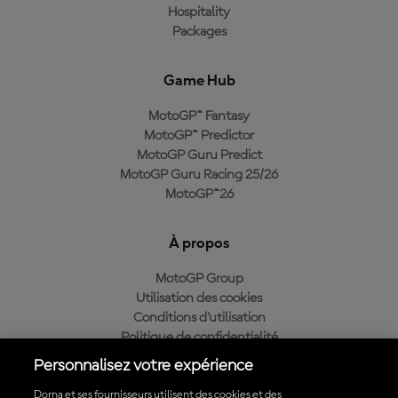
Hospitality
Packages
Game Hub
MotoGP™ Fantasy
MotoGP™ Predictor
MotoGP Guru Predict
MotoGP Guru Racing 25/26
MotoGP™26
À propos
MotoGP Group
Utilisation des cookies
Conditions d'utilisation
Politique de confidentialité
Politique d’achat
Personnalisez votre expérience
Dorna et ses fournisseurs utilisent des cookies et des