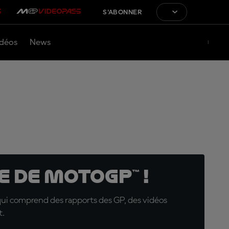
S'ABONNER
déos
News
 de MotoGP™ !
qui comprend des rapports des GP, des vidéos
t.