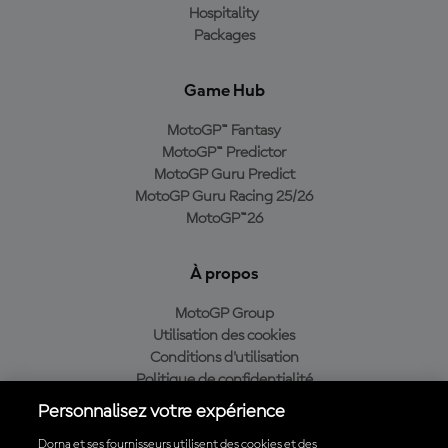
Hospitality
Packages
Game Hub
MotoGP™ Fantasy
MotoGP™ Predictor
MotoGP Guru Predict
MotoGP Guru Racing 25/26
MotoGP™26
À propos
MotoGP Group
Utilisation des cookies
Conditions d'utilisation
Politique de confidentialité
Politique d’achat
Personnalisez votre expérience
Dorna et ses fournisseurs utilisent des cookies et des