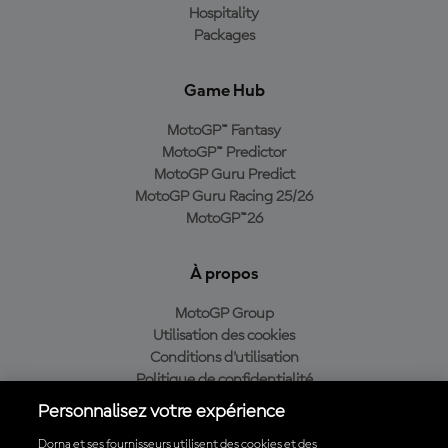
Hospitality
Packages
Game Hub
MotoGP™ Fantasy
MotoGP™ Predictor
MotoGP Guru Predict
MotoGP Guru Racing 25/26
MotoGP™26
À propos
MotoGP Group
Utilisation des cookies
Conditions d'utilisation
Politique de confidentialité
Politique d’achat
Personnalisez votre expérience
Dorna et ses fournisseurs utilisent des cookies et des