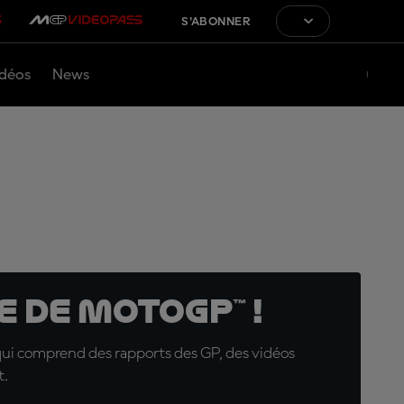
S'ABONNER
déos
News
 de MotoGP™ !
qui comprend des rapports des GP, des vidéos
t.