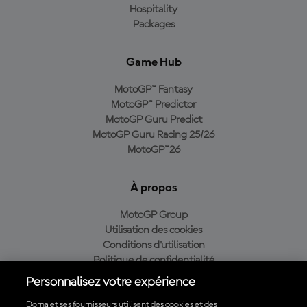
Hospitality
Packages
Game Hub
MotoGP™ Fantasy
MotoGP™ Predictor
MotoGP Guru Predict
MotoGP Guru Racing 25/26
MotoGP™26
À propos
MotoGP Group
Utilisation des cookies
Conditions d'utilisation
Politique de confidentialité
Politique d’achat
Personnalisez votre expérience
Dorna et ses fournisseurs utilisent des cookies et des