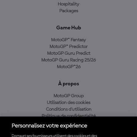
Hospitality
Packages
Game Hub
MotoGP™ Fantasy
MotoGP™ Predictor
MotoGP Guru Predict
MotoGP Guru Racing 25/26
MotoGP™26
À propos
MotoGP Group
Utilisation des cookies
Conditions d'utilisation
Politique de confidentialité
Politique d’achat
Personnalisez votre expérience
Dorna et ses fournisseurs utilisent des cookies et des