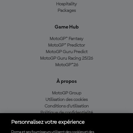
Hospitality
Packages
Game Hub
MotoGP™ Fantasy
MotoGP™ Predictor
MotoGP Guru Predict
MotoGP Guru Racing 25/26
MotoGP™26
À propos
MotoGP Group
Utilisation des cookies
Conditions d'utilisation
Politique de confidentialité
Politique d’achat
Personnalisez votre expérience
Dorna et ses fournisseurs utilisent des cookies et des