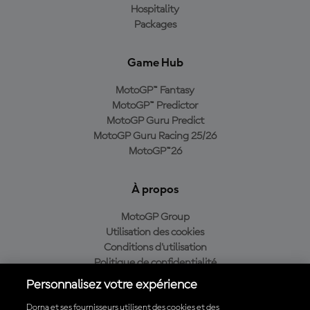
Hospitality
Packages
Game Hub
MotoGP™ Fantasy
MotoGP™ Predictor
MotoGP Guru Predict
MotoGP Guru Racing 25/26
MotoGP™26
À propos
MotoGP Group
Utilisation des cookies
Conditions d'utilisation
Politique de confidentialité
Politique d’achat
Personnalisez votre expérience
Dorna et ses fournisseurs utilisent des cookies et des