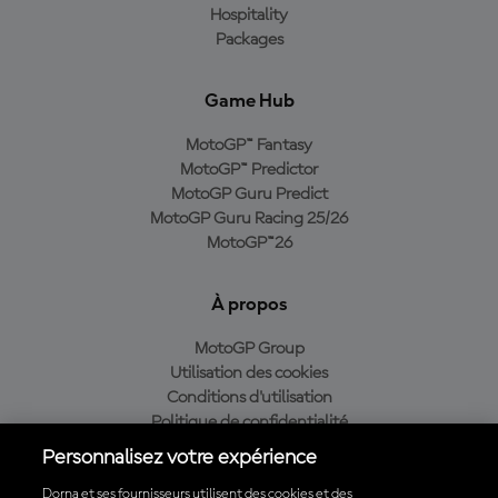
Hospitality
Packages
Game Hub
MotoGP™ Fantasy
MotoGP™ Predictor
MotoGP Guru Predict
MotoGP Guru Racing 25/26
MotoGP™26
À propos
MotoGP Group
Utilisation des cookies
Conditions d'utilisation
Politique de confidentialité
Politique d’achat
Personnalisez votre expérience
Dorna et ses fournisseurs utilisent des cookies et des