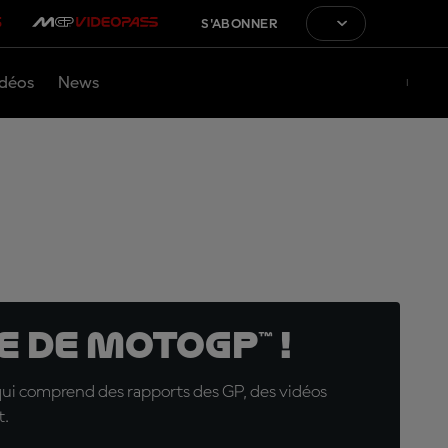
S'ABONNER
déos
News
 de MotoGP™ !
qui comprend des rapports des GP, des vidéos
t.