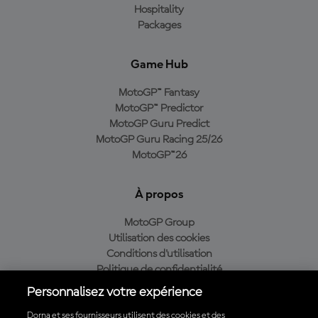
Hospitality
Packages
Game Hub
MotoGP™ Fantasy
MotoGP™ Predictor
MotoGP Guru Predict
MotoGP Guru Racing 25/26
MotoGP™26
À propos
MotoGP Group
Utilisation des cookies
Conditions d'utilisation
Politique de confidentialité
Politique d’achat
Personnalisez votre expérience
Dorna et ses fournisseurs utilisent des cookies et des