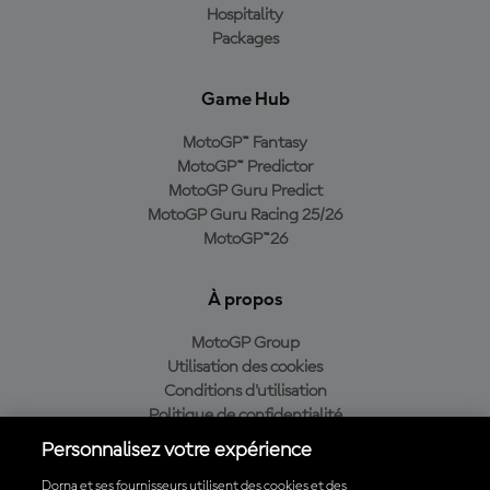
Hospitality
Packages
Game Hub
MotoGP™ Fantasy
MotoGP™ Predictor
MotoGP Guru Predict
MotoGP Guru Racing 25/26
MotoGP™26
À propos
MotoGP Group
Utilisation des cookies
Conditions d'utilisation
Politique de confidentialité
Politique d’achat
Personnalisez votre expérience
Dorna et ses fournisseurs utilisent des cookies et des