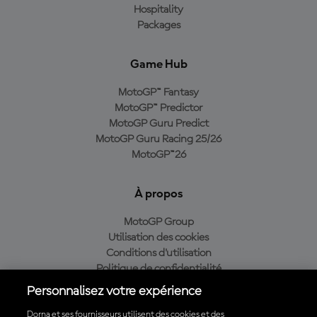
Hospitality
Packages
Game Hub
MotoGP™ Fantasy
MotoGP™ Predictor
MotoGP Guru Predict
MotoGP Guru Racing 25/26
MotoGP™26
À propos
MotoGP Group
Utilisation des cookies
Conditions d'utilisation
Politique de confidentialité
Politique d’achat
Personnalisez votre expérience
Dorna et ses fournisseurs utilisent des cookies et des