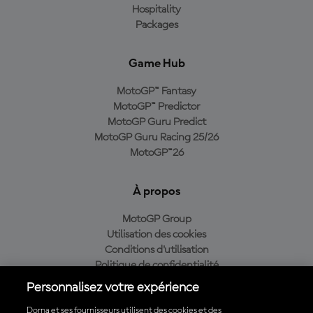
Hospitality
Packages
Game Hub
MotoGP™ Fantasy
MotoGP™ Predictor
MotoGP Guru Predict
MotoGP Guru Racing 25/26
MotoGP™26
À propos
MotoGP Group
Utilisation des cookies
Conditions d'utilisation
Politique de confidentialité
Politique d’achat
Personnalisez votre expérience
Dorna et ses fournisseurs utilisent des cookies et des