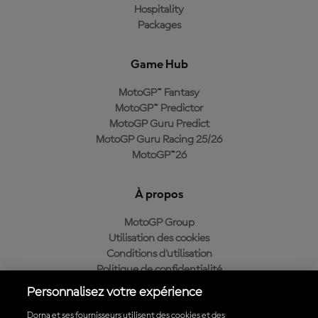
Hospitality
Packages
Game Hub
MotoGP™ Fantasy
MotoGP™ Predictor
MotoGP Guru Predict
MotoGP Guru Racing 25/26
MotoGP™26
À propos
MotoGP Group
Utilisation des cookies
Conditions d'utilisation
Politique de confidentialité
Politique d’achat
Personnalisez votre expérience
Dorna et ses fournisseurs utilisent des cookies et des