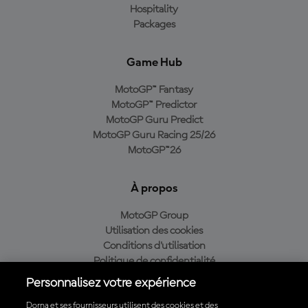
Hospitality
Packages
Game Hub
MotoGP™ Fantasy
MotoGP™ Predictor
MotoGP Guru Predict
MotoGP Guru Racing 25/26
MotoGP™26
À propos
MotoGP Group
Utilisation des cookies
Conditions d'utilisation
Politique de confidentialité
Politique d’achat
Personnalisez votre expérience
Dorna et ses fournisseurs utilisent des cookies et des