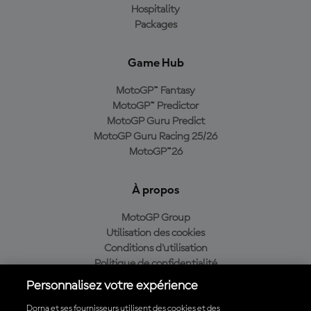
Hospitality
Packages
Game Hub
MotoGP™ Fantasy
MotoGP™ Predictor
MotoGP Guru Predict
MotoGP Guru Racing 25/26
MotoGP™26
À propos
MotoGP Group
Utilisation des cookies
Conditions d'utilisation
Politique de confidentialité
Politique d’achat
Personnalisez votre expérience
Dorna et ses fournisseurs utilisent des cookies et des