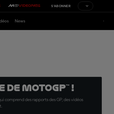
S'ABONNER
déos
News
 de MotoGP™ !
qui comprend des rapports des GP, des vidéos
t.