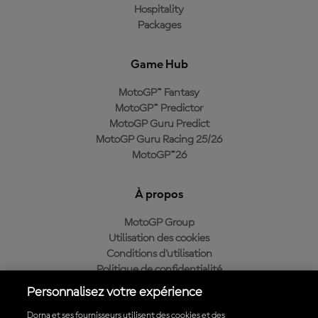
Hospitality
Packages
Game Hub
MotoGP™ Fantasy
MotoGP™ Predictor
MotoGP Guru Predict
MotoGP Guru Racing 25/26
MotoGP™26
À propos
MotoGP Group
Utilisation des cookies
Conditions d'utilisation
Politique de confidentialité
Politique d’achat
Personnalisez votre expérience
Dorna et ses fournisseurs utilisent des cookies et des