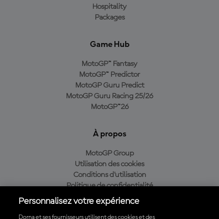
Hospitality
Packages
Game Hub
MotoGP™ Fantasy
MotoGP™ Predictor
MotoGP Guru Predict
MotoGP Guru Racing 25/26
MotoGP™26
À propos
MotoGP Group
Utilisation des cookies
Conditions d'utilisation
Politique de confidentialité
Politique d’achat
Personnalisez votre expérience
Dorna et ses fournisseurs utilisent des cookies et des