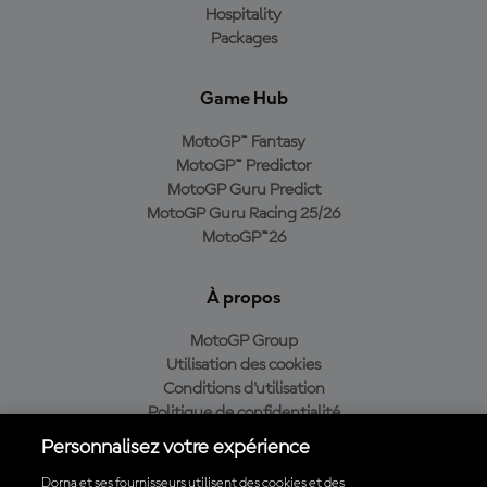
Hospitality
Packages
Game Hub
MotoGP™ Fantasy
MotoGP™ Predictor
MotoGP Guru Predict
MotoGP Guru Racing 25/26
MotoGP™26
À propos
MotoGP Group
Utilisation des cookies
Conditions d'utilisation
Politique de confidentialité
Politique d’achat
Personnalisez votre expérience
Dorna et ses fournisseurs utilisent des cookies et des