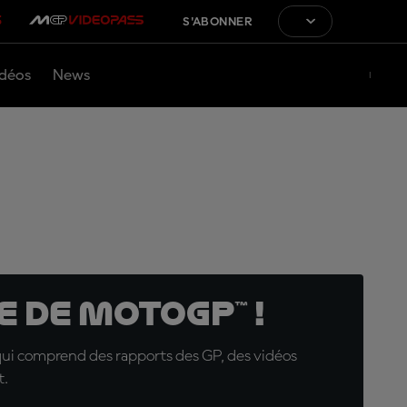
S'ABONNER
déos
News
 de MotoGP™ !
qui comprend des rapports des GP, des vidéos
t.