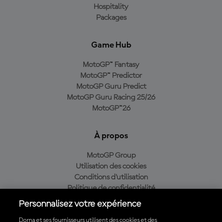
Hospitality
Packages
Game Hub
MotoGP™ Fantasy
MotoGP™ Predictor
MotoGP Guru Predict
MotoGP Guru Racing 25/26
MotoGP™26
À propos
MotoGP Group
Utilisation des cookies
Conditions d'utilisation
Politique de confidentialité
Politique d’achat
Personnalisez votre expérience
Dorna et ses fournisseurs utilisent des cookies et des