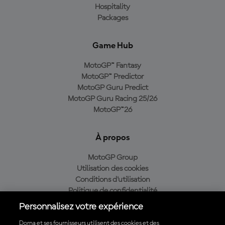
Hospitality
Packages
Game Hub
MotoGP™ Fantasy
MotoGP™ Predictor
MotoGP Guru Predict
MotoGP Guru Racing 25/26
MotoGP™26
À propos
MotoGP Group
Utilisation des cookies
Conditions d'utilisation
Politique de confidentialité
Politique d’achat
Personnalisez votre expérience
Dorna et ses fournisseurs utilisent des cookies et des