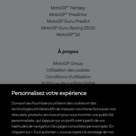
MotoGP™ Fantasy
MotoGP™ Predictor
MotoGP Guru Predict
MotoGP Guru Racing 25/26
MotoGP™26
À propos
MotoGP Group
Utilisation des cookies
Conditions d'utilisation
Politique de confidentialité
Politique d’achat
Personnalisez votre expérience
Dorna et ses fournisseurs utilisent des cookies et des
technologies similaires afin de mesurer vos interactions avec nos
sites web, produits, services et pour vous montrer une publicité
Télécharger l'appli officielle du MotoGP™
personnalisée, qui s’appuie sur un profil créé à partir de vos
habitudes de navigation (les pages consultées par exemple). En
cliquant sur « Tout autoriser », vous acceptez le stockage de nos