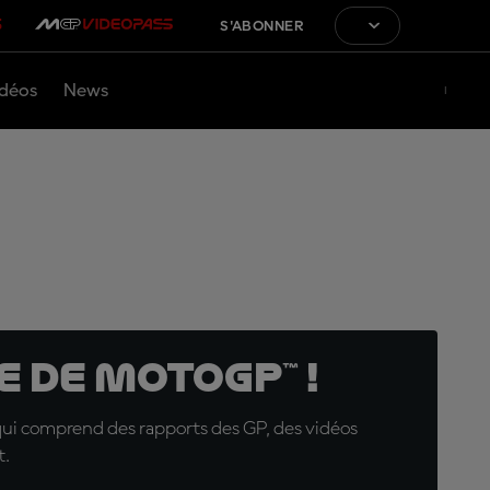
S'ABONNER
déos
News
 de MotoGP™ !
qui comprend des rapports des GP, des vidéos
t.