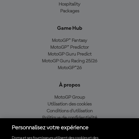
Hospitality
Packages
Game Hub
MotoGP™ Fantasy
MotoGP™ Predictor
MotoGP Guru Predict
MotoGP Guru Racing 25/26
MotoGP™26
À propos
MotoGP Group
Utilisation des cookies
Conditions d'utilisation
Politique de confidentialité
Politique d’achat
Personnalisez votre expérience
Dorna et ses fournisseurs utilisent des cookies et des