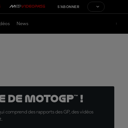
S'ABONNER
déos
News
 de MotoGP™ !
qui comprend des rapports des GP, des vidéos
t.