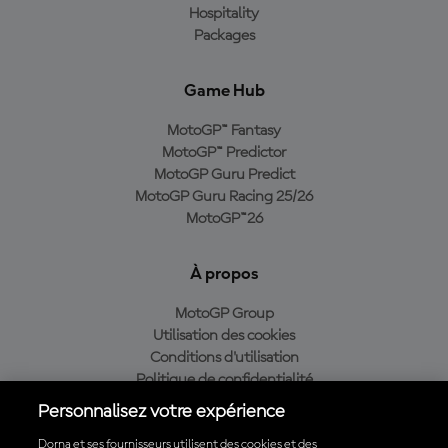
Hospitality
Packages
Game Hub
MotoGP™ Fantasy
MotoGP™ Predictor
MotoGP Guru Predict
MotoGP Guru Racing 25/26
MotoGP™26
À propos
MotoGP Group
Utilisation des cookies
Conditions d'utilisation
Politique de confidentialité
Politique d’achat
Personnalisez votre expérience
Dorna et ses fournisseurs utilisent des cookies et des