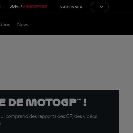
S'ABONNER
déos
News
 de MotoGP™ !
qui comprend des rapports des GP, des vidéos
t.