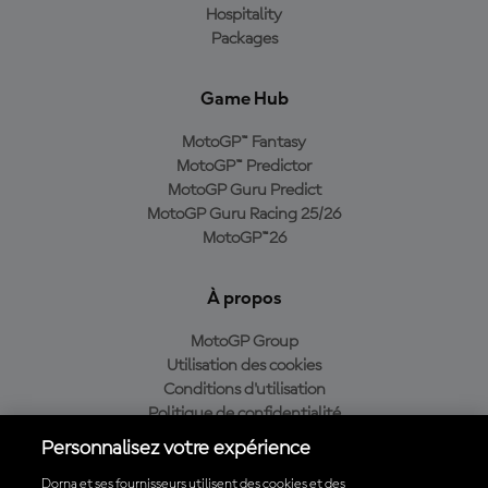
Hospitality
Packages
Game Hub
MotoGP™ Fantasy
MotoGP™ Predictor
MotoGP Guru Predict
MotoGP Guru Racing 25/26
MotoGP™26
À propos
MotoGP Group
Utilisation des cookies
Conditions d'utilisation
Politique de confidentialité
Politique d’achat
Personnalisez votre expérience
Dorna et ses fournisseurs utilisent des cookies et des