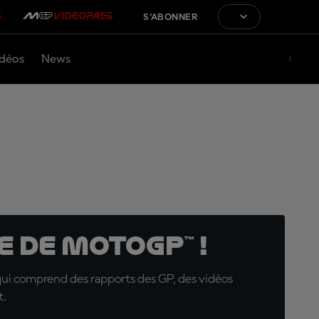
S'ABONNER
déos
News
 de MotoGP™ !
qui comprend des rapports des GP, des vidéos
t.