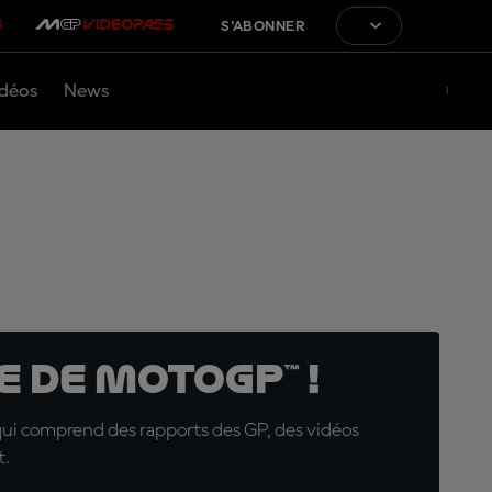
S'ABONNER
déos
News
 de MotoGP™ !
qui comprend des rapports des GP, des vidéos
t.