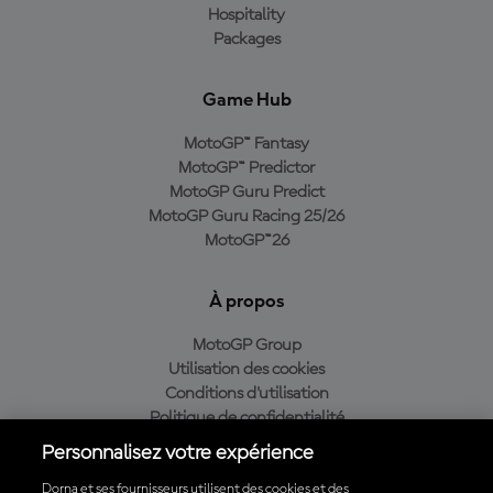
Hospitality
Packages
Game Hub
MotoGP™ Fantasy
MotoGP™ Predictor
MotoGP Guru Predict
MotoGP Guru Racing 25/26
MotoGP™26
À propos
MotoGP Group
Utilisation des cookies
Conditions d'utilisation
Politique de confidentialité
Politique d’achat
Personnalisez votre expérience
Dorna et ses fournisseurs utilisent des cookies et des