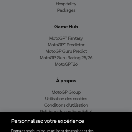
Hospitality
Packages
Game Hub
MotoGP™ Fantasy
MotoGP™ Predictor
MotoGP Guru Predict
MotoGP Guru Racing 25/26
MotoGP™26
À propos
MotoGP Group
Utilisation des cookies
Conditions d'utilisation
Politique de confidentialité
Politique d’achat
Personnalisez votre expérience
Dorna et ses fournisseurs utilisent des cookies et des