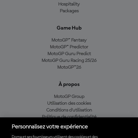
Hospitality
Packages
Game Hub
MotoGP™ Fantasy
MotoGP™ Predictor
MotoGP Guru Predict
MotoGP Guru Racing 25/26
MotoGP™26
À propos
MotoGP Group
Utilisation des cookies
Conditions d'utilisation
Politique de confidentialité
Politique d’achat
Personnalisez votre expérience
Dorna et ses fournisseurs utilisent des cookies et des