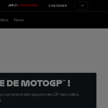
S'ABONNER
déos
News
 de MotoGP™ !
qui comprend des rapports des GP, des vidéos
t.