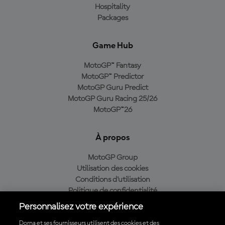
Hospitality
Packages
Game Hub
MotoGP™ Fantasy
MotoGP™ Predictor
MotoGP Guru Predict
MotoGP Guru Racing 25/26
MotoGP™26
À propos
MotoGP Group
Utilisation des cookies
Conditions d'utilisation
Politique de confidentialité
Politique d’achat
Personnalisez votre expérience
Dorna et ses fournisseurs utilisent des cookies et des