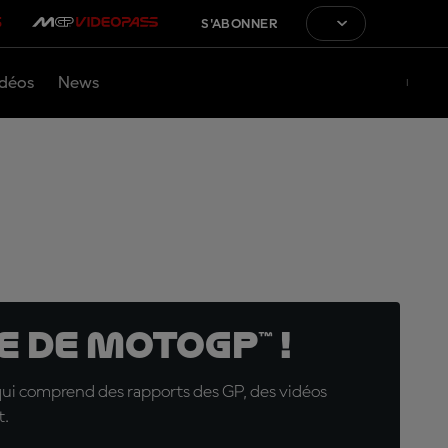
S'ABONNER
déos
News
 de MotoGP™ !
qui comprend des rapports des GP, des vidéos
t.