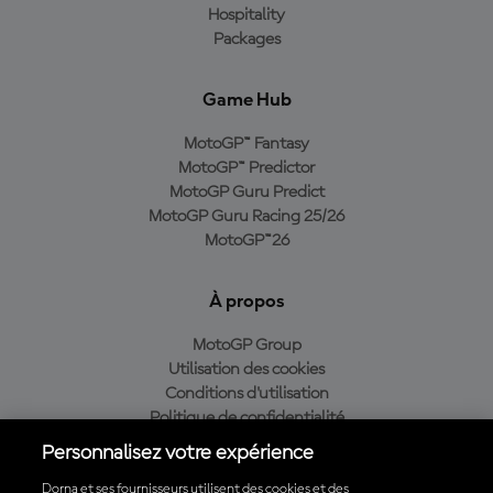
Hospitality
Packages
Game Hub
MotoGP™ Fantasy
MotoGP™ Predictor
MotoGP Guru Predict
MotoGP Guru Racing 25/26
MotoGP™26
À propos
MotoGP Group
Utilisation des cookies
Conditions d'utilisation
Politique de confidentialité
Politique d’achat
Personnalisez votre expérience
Dorna et ses fournisseurs utilisent des cookies et des