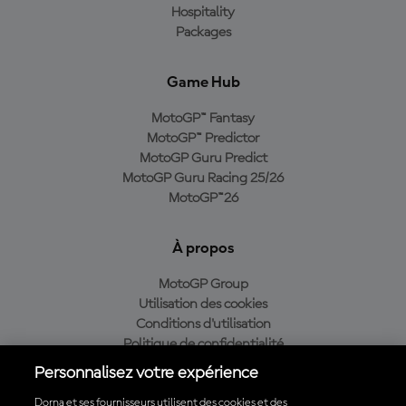
Hospitality
Packages
Game Hub
MotoGP™ Fantasy
MotoGP™ Predictor
MotoGP Guru Predict
MotoGP Guru Racing 25/26
MotoGP™26
À propos
MotoGP Group
Utilisation des cookies
Conditions d'utilisation
Politique de confidentialité
Politique d’achat
Personnalisez votre expérience
Dorna et ses fournisseurs utilisent des cookies et des