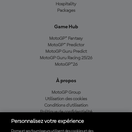
Hospitality
Packages
Game Hub
MotoGP™ Fantasy
MotoGP™ Predictor
MotoGP Guru Predict
MotoGP Guru Racing 25/26
MotoGP™26
À propos
MotoGP Group
Utilisation des cookies
Conditions d'utilisation
Politique de confidentialité
Politique d’achat
Personnalisez votre expérience
Dorna et ses fournisseurs utilisent des cookies et des