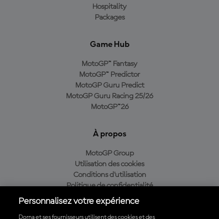
Hospitality
Packages
Game Hub
MotoGP™ Fantasy
MotoGP™ Predictor
MotoGP Guru Predict
MotoGP Guru Racing 25/26
MotoGP™26
À propos
MotoGP Group
Utilisation des cookies
Conditions d'utilisation
Politique de confidentialité
Politique d’achat
Personnalisez votre expérience
Dorna et ses fournisseurs utilisent des cookies et des