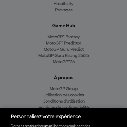
Hospitality
Packages
Game Hub
MotoGP™ Fantasy
MotoGP™ Predictor
MotoGP Guru Predict
MotoGP Guru Racing 25/26
MotoGP™26
À propos
MotoGP Group
Utilisation des cookies
Conditions d'utilisation
Politique de confidentialité
Politique d’achat
Personnalisez votre expérience
Dorna et ses fournisseurs utilisent des cookies et des