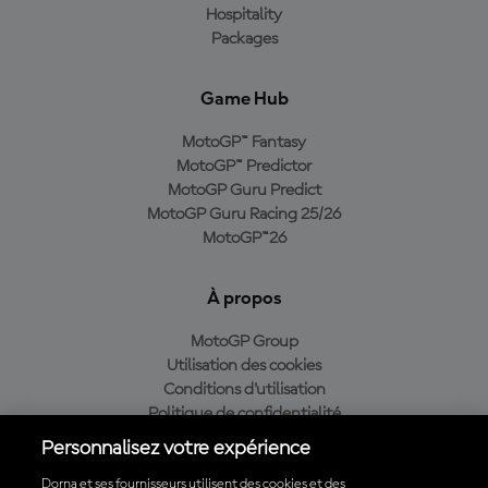
Hospitality
Packages
Game Hub
MotoGP™ Fantasy
MotoGP™ Predictor
MotoGP Guru Predict
MotoGP Guru Racing 25/26
MotoGP™26
À propos
MotoGP Group
Utilisation des cookies
Conditions d'utilisation
Politique de confidentialité
Politique d’achat
Personnalisez votre expérience
Dorna et ses fournisseurs utilisent des cookies et des